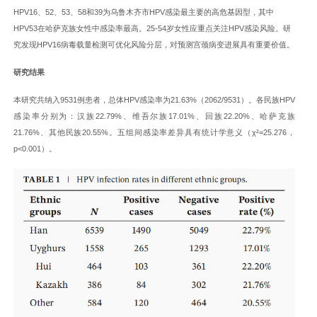
HPV16、52、53、58和39为乌鲁木齐市HPV感染最主要的高危基因型，其中
HPV53在哈萨克族女性中感染率最高。25-54岁女性应重点关注HPV感染风险。研
究发现HPV16病毒载量检测可优化风险分层，对预测宫颈病变进展具有重要价值。
研究结果
本研究共纳入9531例患者，总体HPV感染率为21.63%（2062/9531）。各民族HPV
感染率分别为：汉族22.79%、维吾尔族17.01%、回族22.20%、哈萨克族
21.76%、其他民族20.55%。五组间感染率差异具有统计学意义（χ²=25.276，
p<0.001）。