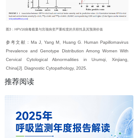
图3：HPV16病毒载量与宫颈病变严重程度的关联性及其预测价值
参考文献：Ma J, Yang M, Huang G. Human Papillomavirus
Prevalence and Genotype Distribution Among Women With
Cervical Cytological Abnormalities in Urumqi, Xinjiang,
China[J]. Diagnostic Cytopathology, 2025.
推荐阅读