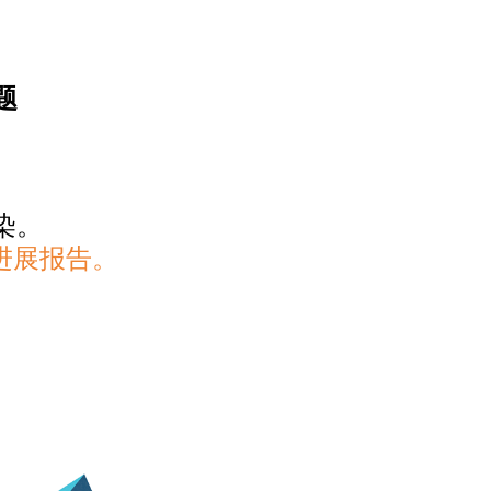
题
。
染。
球进展报告。