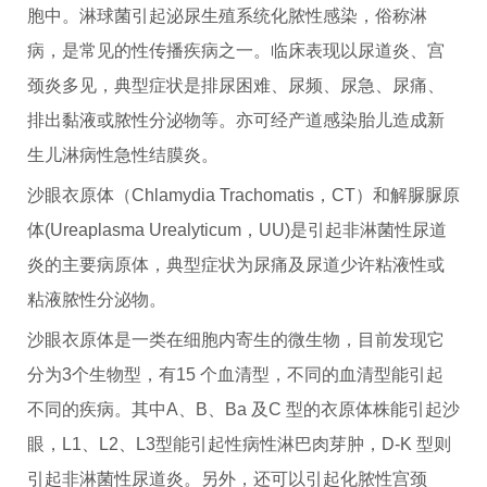
胞中。淋球菌引起泌尿生殖系统化脓性感染，俗称淋
病，是常见的性传播疾病之一。临床表现以尿道炎、宫
颈炎多见，典型症状是排尿困难、尿频、尿急、尿痛、
排出黏液或脓性分泌物等。亦可经产道感染胎儿造成新
生儿淋病性急性结膜炎。
沙眼衣原体（Chlamydia Trachomatis，CT）和解脲脲原
体(Ureaplasma Urealyticum，UU)是引起非淋菌性尿道
炎的主要病原体，典型症状为尿痛及尿道少许粘液性或
粘液脓性分泌物。
沙眼衣原体是一类在细胞内寄生的微生物，目前发现它
分为3个生物型，有15 个血清型，不同的血清型能引起
不同的疾病。其中A、B、Ba 及C 型的衣原体株能引起沙
眼，L1、L2、L3型能引起性病性淋巴肉芽肿，D-K 型则
引起非淋菌性尿道炎。另外，还可以引起化脓性宫颈