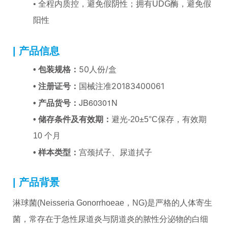
•
全程内质控，避免假阴性；拥有UDG酶，避免假
阳性
| 产品信息
50人份/盒
•
包装规格：
国械注准20183400061
•
注册证号：
JB60301N
•
产品货号：
•
储存条件及有效期：
避光-20±5°C保存，有效期
10 个月
宫颈拭子、尿道拭子
•
样本类型：
| 产品背景
淋球菌(Neisseria Gonorrhoeae，NG)是严格的人体寄生
菌，常存在于急性尿道炎与阴道炎的脓性分泌物的白细