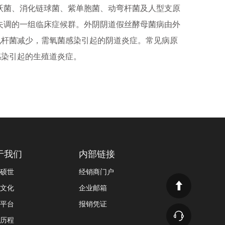
沃菌、消化链球菌、紫单胞菌、动弯杆菌及人型支原
失调的一组临床症候群。外阴阴道假丝酵母菌病由外
乳杆菌减少，需氧菌感染引起的阴道炎症。常见病原
感染引起的生殖道炎症。
于我们
内部链接
硕世
经销商门户
文化
企业邮箱
平台
报销凭证
历程