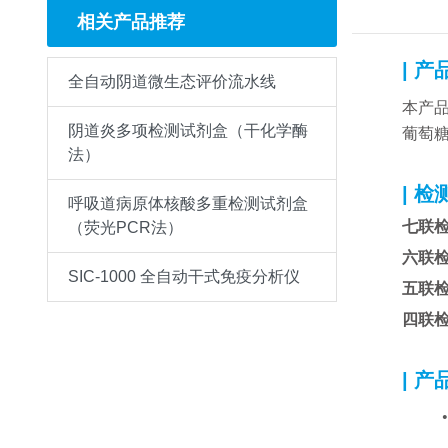
相关产品推荐
| 产
全自动阴道微生态评价流水线
本产
阴道炎多项检测试剂盒（干化学酶
葡萄糖
法）
| 检
呼吸道病原体核酸多重检测试剂盒
七联
（荧光PCR法）
六联
SIC-1000 全自动干式免疫分析仪
五联
四联
| 产