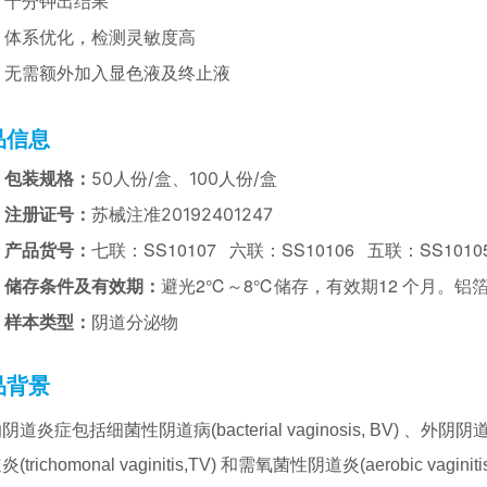
•
十分钟出结果
•
体系优化，检测灵敏度高
•
无需额外加入显色液
及终止液
品信息
50人份/盒、100人份/盒
•
包装规格：
苏械注准20192401247
注册证号：
七联：SS10107 六联：SS10106
五联：SS1010
产品货号：
避光2℃～8℃储存，有效期12 个月。铝
储存条件及有效期：
阴道分泌物
样本类型：
品背景
道炎症包括细菌性阴道病(bacterial vaginosis, BV) 、外阴阴道假丝
trichomonal vaginitis,TV) 和需氧菌性阴道炎(aerobic vaginiti