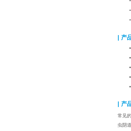
| 产
•
•
•
•
| 产
常见的阴
虫阴道炎(