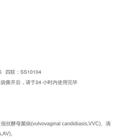
5
四联：SS10104
箔袋撕开后，
请于24 小时内使用完毕
酵母菌病(vulvovaginal candidiasis,VVC)、滴
s,AV)。