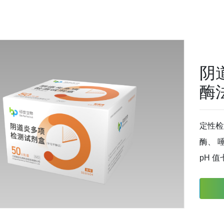
阴
酶
定性检
酶、 
pH 