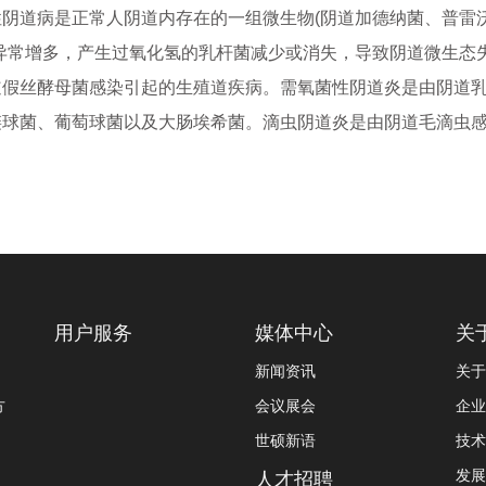
性阴道病是正常人阴道内存在的一组微生物(阴道加德纳菌、普雷
)异常增多，产生过氧化氢的乳杆菌减少或消失，导致阴道微生态
道假丝酵母菌感染引起的生殖道疾病。需氧菌性阴道炎是由阴道
链球菌、葡萄球菌以及大肠埃希菌。滴虫阴道炎是由阴道毛滴虫
用户服务
媒体中心
关
新闻资讯
关于
方
会议展会
企业
世硕新语
技术
发展
人才招聘