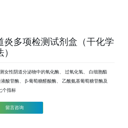
道炎多项检测试剂盒（干化学
法）
测女性阴道分泌物中的氧化酶、 过氧化氢、 白细胞酯
唾液酸苷酶、 β-葡萄糖醛酸酶、 乙酰氨基葡萄糖苷酶及
值七个指标
留言咨询