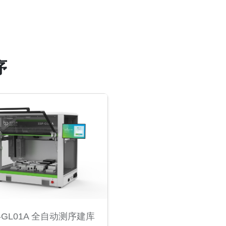
序
P-GL01A 全自动测序建库