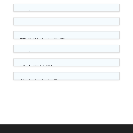
质谱
测序
POCT
阴道微生态仪器
测序
维生素检测
荧光免疫产品