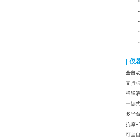
| 仪
全自动
支持
稀释
一键
多平台
抗原
可全