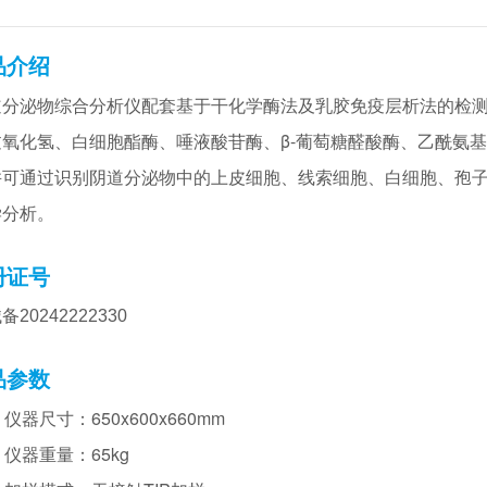
品介绍
道分泌物综合分析仪配套基于干化学酶法及乳胶免疫层析法的检
过氧化氢、白细胞酯酶、唾液酸苷酶、β-葡萄糖醛酸酶、
乙酰氨基
并可通过识别阴道分泌物中的
上皮细胞、线索细胞、白细胞、孢
学分析。
册证号
20242222330
品参数
• 仪器尺寸：650x600x660mm
• 仪器重量：65kg