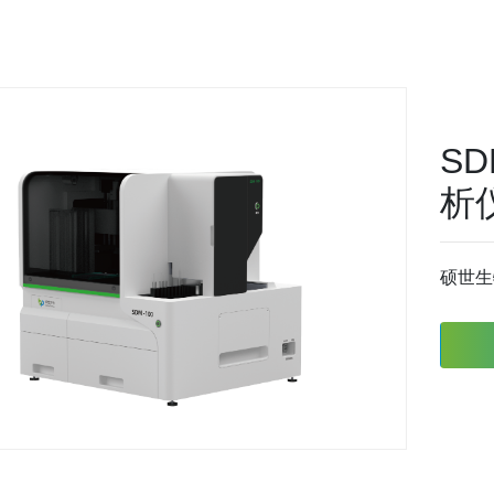
S
析
硕世生