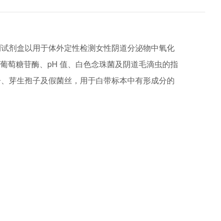
测试剂盒以用于体外
定性检测女性阴道分泌物中氧化
葡萄糖苷酶、pH 值、白色念珠菌及阴道毛滴虫的指
子、芽生孢子及假菌丝，用于白带标本中有形成分的