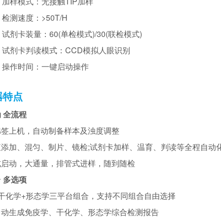
•
加样模式：
无接触TIP加样
•
检测速度：
>50T/H
•
试剂卡装量：60(单检模式)/30(联检模式)
• 试剂卡判读模式：CCD模拟人眼识别
•
操作时间：
一键启动操作
器特点
 全流程
棉签上机，自动制备样本及浊度调整
液添加、混匀、制片、镜检;试剂卡加样、温育、判读等全程自动
式启动，大通量，排管式进样，随到随检
 多选项
+干化学+形态学三平台组合，支持不同组合自由选择
自动生成免疫学、干化学、形态学综合检测报告