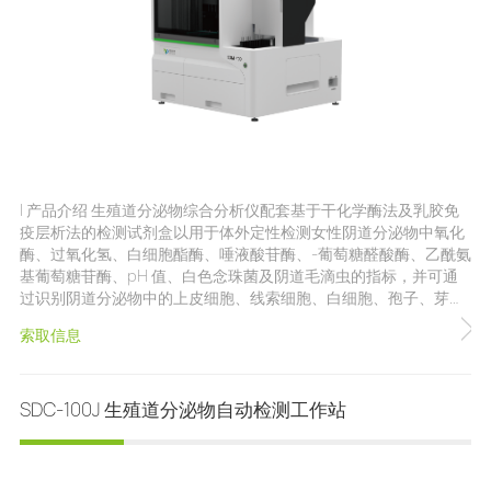
| 产品介绍 生殖道分泌物综合分析仪配套基于干化学酶法及乳胶免
疫层析法的检测试剂盒以用于体外定性检测女性阴道分泌物中氧化
酶、过氧化氢、白细胞酯酶、唾液酸苷酶、-葡萄糖醛酸酶、乙酰氨
基葡萄糖苷酶、pH 值、白色念珠菌及阴道毛滴虫的指标，并可通
过识别阴道分泌物中的上皮细胞、线索细胞、白细胞、孢子、芽生
孢子及假菌丝，用于白带标本中有形成分的形态学分析。 | 注册证
索取信息
号 苏泰械备20242222330 | 产品参数 仪器尺寸：
650x600x660mm 仪器重量：65kg 加样模式：无接触TIP加样 检
测速度：50T/H 试剂卡装量：60(单检模式)/30(联检模式) 试剂卡
SDC-100J 生殖道分泌物自动检测工作站
判读模式：CCD模拟人眼识别 操作时间：一键启动操作 | 仪器特点
全自动 全流程 支持棉签上机，自动制备样本及浊度调整 稀释液添
加、混匀、制片、镜检;试剂卡加样、温育、判读等全程自动化 一
键式启动，大通量，排管式进样，随到随检 多平台 多选项 抗原+干