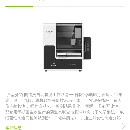
多用，干化学酶与胶体金双检测平台，可联合使用，也可单独使用
检测高效：批量检测单抗原/干化学每小时120个样本，抗原干化学
联合检测每小时60个样本 | 产品参数 仪器尺寸：
485mm*570mm*490mm 仪器重量：35kg 操作界面：中文操作系
统，彩色液晶屏触控操作 内部程序：可设置染色时间，染液量，染
色
| 产品介绍 阴道炎自动检测工作站是一种体外诊断医疗设备， 它集
光、 机、 电和计算机软件等新技术为一体， 可实现多指标、多人
份连续检测， 操作自动化， 检测结果量化、 客观、 具有可比性。
配套用于硕世生物生产的阴道炎联合检测试剂盒（干化学酶法） 或
细菌性阴道病检测试剂盒（干化学酶法） ， 通过对女性阴道分泌物
中过氧化氢、 白细胞酯酶、 唾液酸苷酶、 -葡萄糖醛酸酶、 乙酰氨
索取信息
基葡萄糖苷酶及pH值六个生化指标检测， 用于细菌性阴道病、 念