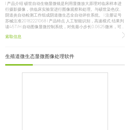
| 产品介绍 硕世自动生物显微镜是利用显微放大原理对临床样本进
行摄影摄像，供临床实验室进行图像观察和处理。与硕世染色仪、
阴道炎自动检测工作组成阴道微生态全自动评价系统。 | 注册证号
苏械注准20182221068 | 产品特点 人工智能识别，高速模式:结果判
读45T/H 自动图像显微控制系统，对焦最小步长0.0625微米，可
调整步长精确至1微米 自动图像识别系统，超过120个大范围视野，
索取信息
36种染色情况，18种目标识别 节省人工，自动滴加镜油，与染色仪
无缝对接 合理的中文操作界面 | 产品参数 仪器尺寸(长X宽X高)：
460x360x550mm 仪器重量：22kg
生殖道微生态显微图像处理软件