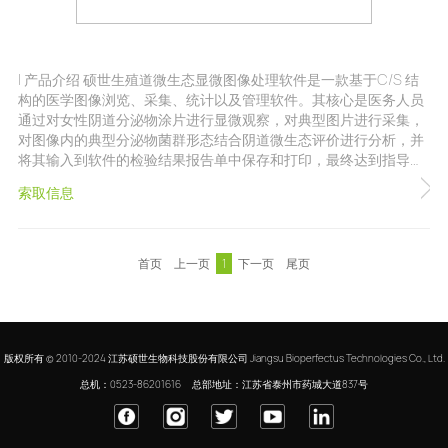
| 产品介绍 硕世生殖道微生态显微图像处理软件是一款基于C/S 结
构的医学图像浏览、采集、统计以及管理软件。其核心是医务人员
通过对女性阴道分泌物涂片进行显微观察，对典型图片进行采集，
对图像内的典型分泌物菌群形态结合阴道微生态评价进行分析，并
将其输入到软件的检验结果报告单中保存和打印，最终达到指导临
床治疗的目的。该软件通过图像采集技术、数据存储技术和计算机
索取信息
信息技术的有机结合，实现了对用户权限，标本图像采集、病人信
息录入、检查结果报告报告单定制和数据结果统计的统一管理。 医
务人员借助该软件对阴道分泌物进行形态学镜检，主要分析阴道菌
群的密集度、多样性、优势菌、机体炎性反应和原因菌等并结合阴
首页
上一页
1
下一页
尾页
道多种微生物的功能性指标pH 值、过氧化氢、白细胞酯酶等多种
代表不同菌的功能指标对阴道微生态进行综合性全面评价，相互弥
补， 避免了仅考虑通过显微镜得出的形态学检测结果的不完整、不
全面、不系统性，而导致误诊或漏诊。 | 注册证号 苏械注准
20162210389
版权所有 © 2010-2024 江苏硕世生物科技股份有限公司 Jiangsu Bioperfectus Technologies Co., Ltd.
总机：0523-86201616
总部地址：江苏省泰州市药城大道837号