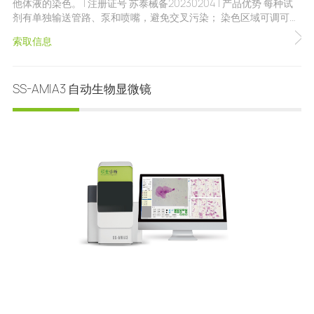
他体液的染色。 | 注册证号 苏泰械备20230204 | 产品优势 每种试
剂有单独输送管路、泵和喷嘴，避免交叉污染； 染色区域可调可
控，可实现一个载玻片涂多个样本的染色需求； 染色模式采用滴染
索取信息
方式，管径大，有效防止堵孔； 滴液时间、染色和脱色、冲洗时间
均可调，丰富染色效果； 具有液路监测、玻片识别(无需手动输入
玻片数量)和故障报警等智能化功能； 仪器自带自动清洗和自动充
SS-AMIA3 自动生物显微镜
满功能； 具有染色覆盖区域大、噪声低、染色均匀性佳、调试维护
便捷、省染液、效率高等方面的升级优势； 进出片口均有两组高频
电热风扇，自动干燥烘片； 可与硕世生物自动显微镜联机，实现阴
道微生态形态学全自动流水线检测。 | 产品参数 仪器尺寸：
390x400x420mm 净重量：20KG 操作界面：中文操作系统，彩色
液晶屏触控操作 操作时间：一键启动操作 内部程