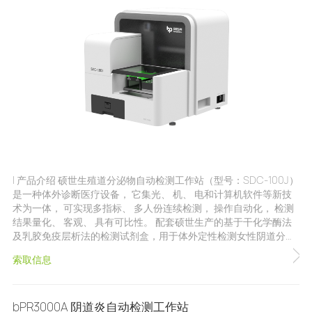
化学+形态学三平台组合，支持不同组合自由选择 可全自动生成免
疫学、干化学、形态学综合检测报告 可选快速染
| 产品介绍 硕世生殖道分泌物自动检测工作站（型号：SDC-100J）
是一种体外诊断医疗设备， 它集光、 机、 电和计算机软件等新技
术为一体， 可实现多指标、 多人份连续检测， 操作自动化， 检测
结果量化、 客观、 具有可比性。 配套硕世生产的基于干化学酶法
及乳胶免疫层析法的检测试剂盒，用于体外定性检测女性阴道分泌
物中氧化酶、过氧化氢、白细胞酯酶、唾液酸苷酶、-葡萄糖醛酸
索取信息
酶、乙酰氨基葡萄糖苷酶、pH 值、白色念珠菌及阴道毛滴虫的指
标。 | 注册证号 苏械注准20222221768 | 产品特点 操作便捷：支持
一键式操作，全程结果自动判读，无需专业人员操作 结果准确：杜
bPR3000A 阴道炎自动检测工作站
绝人工判读主观性差异，不受温度对滴虫活性影响 功能灵活：一机