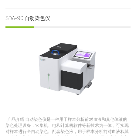
珠性阴道炎、 滴虫性阴道炎、需氧性阴道炎及阴道混合型感染等阴
道疾病的诊断。 | 注册证号 苏械注准20142220392 | 产品特点 小体
SDA-90 自动染色仪
积，占地不足0.19m2，仅相当于2个笔记本电脑 试剂、耗材缺失监
测，避免仪器空转 封闭式温浴、结果判读，有效避免环境因素对检
测干扰 抽屉式收集槽，废弃物自动统一收集，减少生物污染 配置压
力传感器，防止因样本过少或粘稠导致空加，漏加 优化加样系统，
低噪，节能省耗材 外置试剂槽、抽屉式样本架实现样本、试剂不停
机加载 人性化软件系统，温度、加液量等多参数可调 设置
| 产品介绍 自动染色仪是一种用于样本分析前对血液和其他体液的
染色处理设备，它集机、电和计算机软件等新技术为一体，可实现
对样本进行全自动染色。配套染色液，用于样本分析前对血液和其