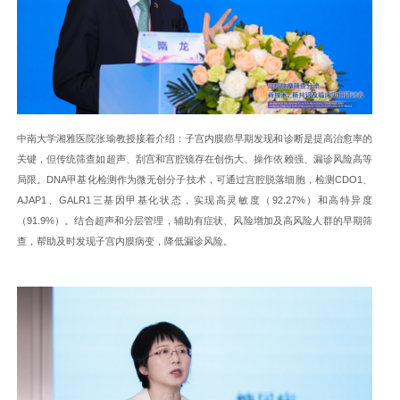
中南大学湘雅医院张瑜教授接着介绍：子宫内膜癌早期发现和诊断是提高治愈率的
关键，但传统筛查如超声、刮宫和宫腔镜存在创伤大、操作依赖强、漏诊风险高等
局限。DNA甲基化检测作为微无创分子技术，可通过宫腔脱落细胞，检测CDO1、
AJAP1、GALR1三基因甲基化状态，实现高灵敏度（92.27%）和高特异度
（91.9%）。结合超声和分层管理，辅助有症状、风险增加及高风险人群的早期筛
查，帮助及时发现子宫内膜病变，降低漏诊风险。