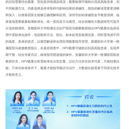
的识别需要结合载量、型别及持续感染情况；载量检测可辅助分流高风险患者，但
不同检测方法、内参选择及样本取样均影响结果的准确性，报告的解读需要更清晰
和深入，以便基层医生能够正确理解和应用。
深圳市妇幼保健院金平教授强调，临
床落地需要载量检测标准化，统一质控及方法规范，结合前瞻性大数据研究可提升
分流的精准性。
首都医科大学附属北京妇产医院马晓黎教授指出HPV载量在临床应
用中需标准化操作，包括取样方法、部位、标本处理及检测仪器，同时需考虑不同
的场景、患者的状态，以规范解读和合理应用载量指导管理。
新疆医科大学第一附
属医院马俊旗教授指出，在基层筛查中，HPV载量可辅助识别高风险患者，实现早
期干预，结合专家共识，精准指导阴道镜的操作。
安徽医科大学第一附属医院陈炎
教授补充，HPV载量分析需标准化分型定量，过往方法存在技术代差，不能结果比
较。只有在标准条件下，载量才能指导随访与治疗，大数据比较需基于同质化技术
才能有意义。