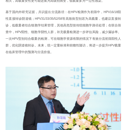
相关，高载量女性更可能进展为高级别病变，低载量多为一过性感染。
基于国内外研究证据，共识提出分流路径：在HPV检测作为初筛中，HPV16/18阳
性直接转诊阴道镜；HPV31/33/35/52/58等高致病型别若为高载量，也建议直接转
诊，低载量者结合细胞学结果管理，其他高危型按传统细胞学路径处理；在联合筛
查中，HPV阳性、细胞学阴性人群，补充载量检测进一步评估风险，减少漏诊率。
一次HPV型别结合载量的检测，可在细胞学资源有限的情况下有效分流初筛阳性人
群，优化阴道镜转诊。未来，统一定量标准和前瞻性随访，将进一步提升HPV载量
在临床管理中的预测与分流价值。