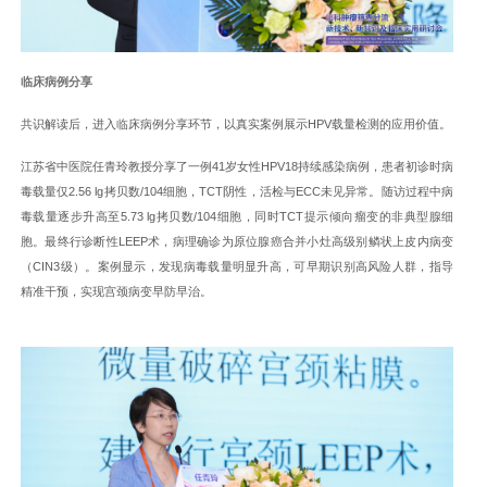
临床病例分享
共识解读后，进入临床病例分享环节，以真实案例展示HPV载量检测的应用价值。
江苏省中医院任青玲教授分享了一例41岁女性HPV18持续感染病例，患者初诊时病
毒载量仅2.56 lg拷贝数/104细胞，TCT阴性，活检与ECC未见异常。随访过程中病
毒载量逐步升高至5.73 lg拷贝数/104细胞，同时TCT提示倾向瘤变的非典型腺细
胞。最终行诊断性LEEP术，病理确诊为原位腺癌合并小灶高级别鳞状上皮内病变
（CIN3级）。案例显示，发现病毒载量明显升高，可早期识别高风险人群，指导
精准干预，实现宫颈病变早防早治。