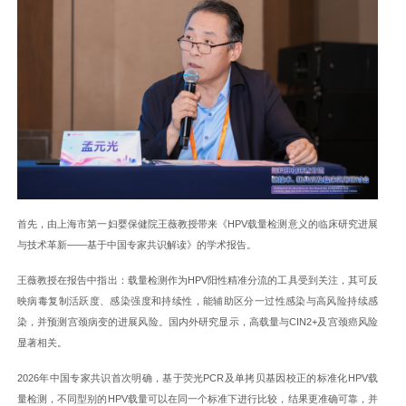
首先，由上海市第一妇婴保健院王薇教授带来《HPV载量检测意义的临床研究进展
与技术革新——基于中国专家共识解读》的学术报告。
王薇教授在报告中指出：载量检测作为HPV阳性精准分流的工具受到关注，其可反
映病毒复制活跃度、感染强度和持续性，能辅助区分一过性感染与高风险持续感
染，并预测宫颈病变的进展风险。国内外研究显示，高载量与CIN2+及宫颈癌风险
显著相关。
2026年中国专家共识首次明确，基于荧光PCR及单拷贝基因校正的标准化HPV载
量检测，不同型别的HPV载量可以在同一个标准下进行比较，结果更准确可靠，并