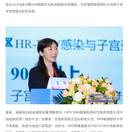
提出≥4.0 lg拷贝数/104细胞作为临床风险分层阈值，为宫颈癌筛查阳性分流和个体
化管理提供科学依据。
接着，福建省妇幼保健院孙蓬明教授在《HPV DNA载量检测在宫颈癌筛查分流中
的临床应用》报告中进一步阐述：宫颈癌筛查正迈向精准分流，HPV检测阳性不等
于高风险，高危与低危人群需进一步区分。HPV病毒载量与CIN2+/CIN3+风险密切