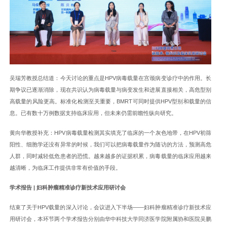
吴瑞芳教授总结道：今天讨论的重点是HPV病毒载量在宫颈病变诊疗中的作用。长
期争议已逐渐消除，现在共识认为病毒载量与病变发生和进展直接相关，高危型别
高载量的风险更高。标准化检测至关重要，BMRT可同时提供HPV型别和载量的信
息。已有数十万例数据支持临床应用，但未来仍需前瞻性纵向研究。
黄向华教授补充：HPV病毒载量检测其实填充了临床的一个灰色地带，在HPV初筛
阳性、细胞学还没有异常的时候，我们可以把病毒载量作为随访的方法，预测高危
人群，同时减轻低危患者的恐慌。越来越多的证据积累，病毒载量的临床应用越来
越清晰，为临床工作提供非常有价值的手段。
学术报告 |
妇科肿瘤精准诊疗新技术应用研讨会
结束了关于HPV载量的深入讨论，会议进入下半场——妇科肿瘤精准诊疗新技术应
用研讨会，本环节两个学术报告分别由华中科技大学同济医学院附属协和医院吴鹏